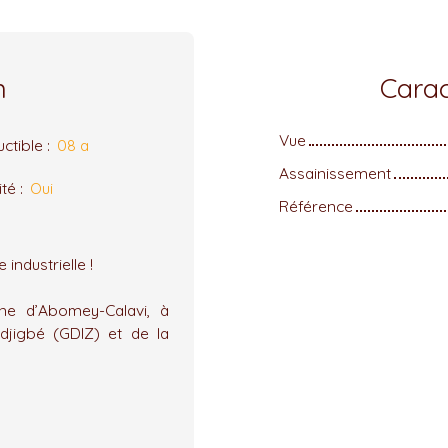
n
Carac
Vue
ctible
:
08 a
Assainissement
ité
:
Oui
Référence
industrielle !
ne d’Abomey-Calavi, à
odjigbé (GDIZ) et de la