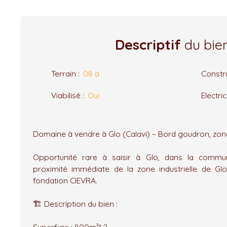
Descriptif
du bie
Terrain
:
08 a
Constru
Viabilisé
:
Oui
Electric
Domaine à vendre à Glo (Calavi) – Bord goudron, zone 
Opportunité rare à saisir à Glo, dans la commu
proximité immédiate de la zone industrielle de Gl
fondation CIEVRA.
🏗️ Description du bien :
Superficie : 800m²* 2