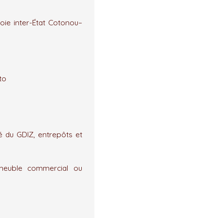
oie inter-État Cotonou–
to
 du GDIZ, entrepôts et
immeuble commercial ou