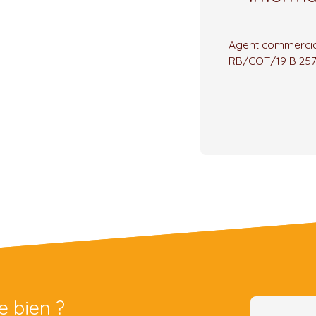
Agent commercial
RB/COT/19 B 25
e bien ?