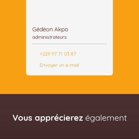
Gédéon Akpo
administrateurs
+229 97 71 03 87
Envoyer un e-mail
Vous apprécierez
également