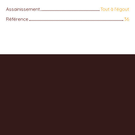
Assainissement
Tout à l'égout
Référence
36
+
−