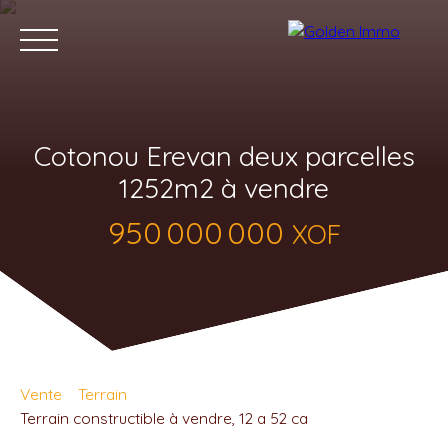
Cotonou Erevan deux parcelles
1252m2 à vendre
950 000 000
XOF
Accueil
Acheter
Louer
Vendre
Blog
Contact
Vente
Terrain
Terrain constructible à vendre, 12 a 52 ca