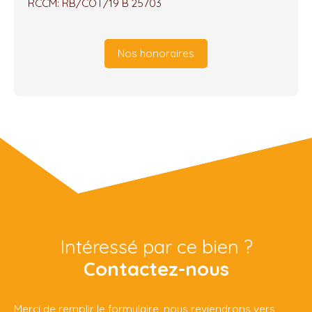
RCCM: RB/COT/19 B 25703
Nos honoraires
Intéressé par ce bien ?
Contactez-nous
Merci de remplir le formulaire, nous reviendrons vers