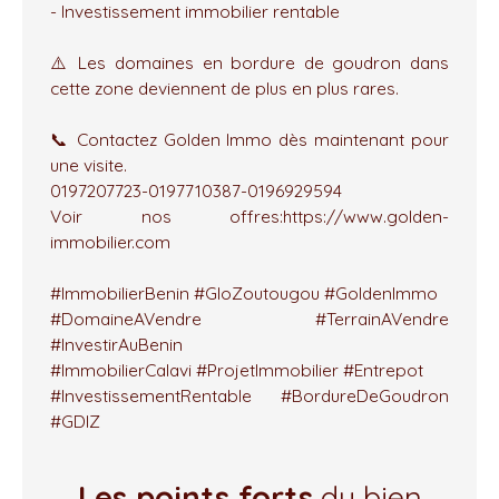
- Investissement immobilier rentable
⚠️ Les domaines en bordure de goudron dans
cette zone deviennent de plus en plus rares.
📞 Contactez Golden Immo dès maintenant pour
une visite.
0197207723-0197710387-0196929594
Voir nos offres:https://www.golden-
immobilier.com
#ImmobilierBenin #GloZoutougou #GoldenImmo
#DomaineAVendre #TerrainAVendre
#InvestirAuBenin
#ImmobilierCalavi #ProjetImmobilier #Entrepot
#InvestissementRentable #BordureDeGoudron
#GDIZ
Les points forts
du bien