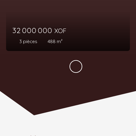
32 000 000
XOF
3
pièces
488
m²