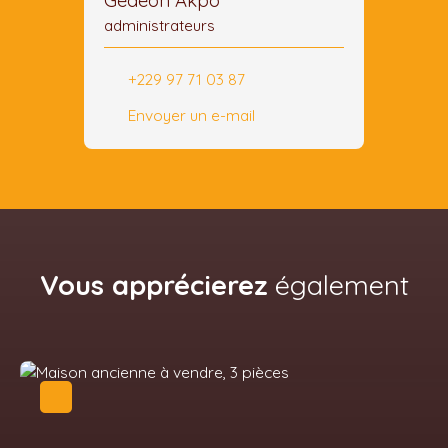
Gédéon Akpo
administrateurs
+229 97 71 03 87
Envoyer un e-mail
Vous apprécierez
également