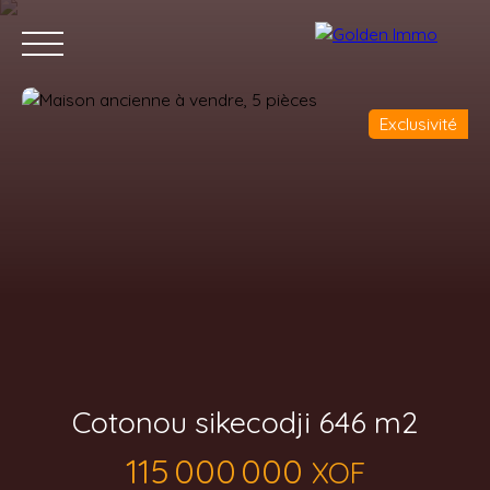
Exclusivité
Accueil
Acheter
Louer
Vendre
Blog
Contact
Cotonou sikecodji 646 m2
115 000 000
XOF